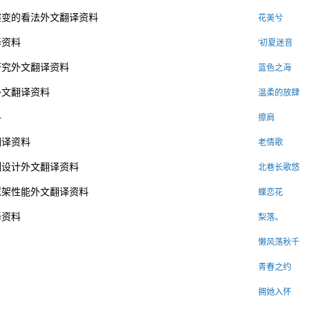
演变的看法外文翻译资料
花美兮
译资料
′初夏迷音
研究外文翻译资料
蓝色之海
外文翻译资料
温柔的放肆
料
擦肩
翻译资料
老情歌
制设计外文翻译资料
北巷长歌悠
框架性能外文翻译资料
蝶恋花
译资料
梨落。
懒风荡秋千
青春之约
拥她入怀