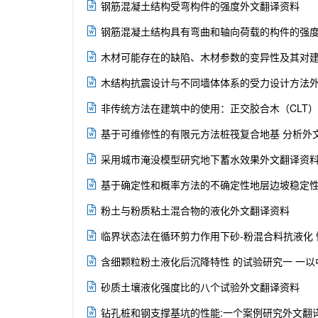

钢筋混凝土结构受弯构件的强度外文翻译资料

钢筋混凝土结构具有弯曲和轴向荷载的构件的强

木材可能存在的缺陷、木材参数的变异性及其对

木结构抗震设计与不同墙体体系的受力设计方法

非传统方法在建筑中的使用：正交胶合木（CLT

基于可维修性的有限元方法桩筏复合地基 分析外

采用城市淹没模型研究地下蓄水效果外文翻译资

基于确定性和概率方法的不确定性地层边坡稳定性

粉土与粉质粘土混合物的液化外文翻译资料

临界状态法在循环剪力作用下砂-粉混合料抗液化

含细颗粒粉土液化后沉降特性 的试验研究一 一

砂质土壤液化强度比的八个试验外文翻译资料

钻孔桩和钢支撑基坑的性能:一个案例研究外文翻