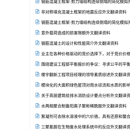

钢筋混凝土框架-剪力墙结构连续倒塌的简化模拟

非对称填充混凝土框架的地震反应外文翻译资料

钢筋混凝土框架-剪力墙结构连续倒塌的简化模拟

意外载荷造成的损害限额外文翻译资料

钢筋混凝土的设计和性能简介外文翻译资料

业主在各种价格驱动的竞价选择下，对于竞价价

围绕建设工程部平衡报价的争议：寻求公平的平

楼宇翻新工程项目经理的领导素质综述外文翻译

模块化的大面积绿色屋顶对雨水径流和水质的影

关于高层建筑给排水消防设计要点分析外文翻译

水两相聚合制备阳离子聚彬稀酰胺外文翻译资料

絮凝剂可去除水溶液中的六价铬，具有还原和螫

三聚氰胺在生物废水处理系统中的反应外文翻译