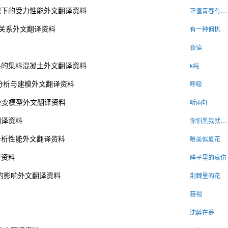
况下的受力性能外文翻译资料
正值青春有何不可
析关系外文翻译资料
有一种偏执
亵读
料的集料混凝土外文翻译资料
k纯
分析与建模外文翻译资料
呼吸
应变模型外文翻译资料
听雨轩
翻译资料
你怕黑我就送你整片星空
分析性能外文翻译资料
唯美似夏花
译资料
眸子里的哀伤
的影响外文翻译资料
荆棘里的花
藐视
沈醉在夢