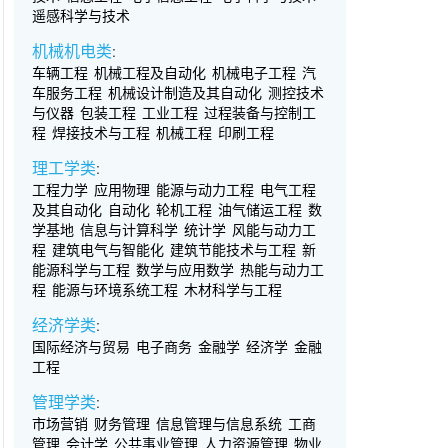
遥感科学与技术
机械机电类
:
车辆工程
机械工程及自动化
机械电子工程
汽
车服务工程
机械设计制造及其自动化
测控技术
与仪器
包装工程
工业工程
过程装备与控制工
程
焊接技术与工程
机械工程
印刷工程
理工学类
:
工程力学
应用物理
能源与动力工程
电气工程
及其自动化
自动化
轮机工程
油气储运工程
数
学基地
信息与计算科学
统计学
风能与动力工
程
建筑电气与智能化
建筑节能技术与工程
新
能源科学与工程
数学与应用数学
热能与动力工
程
能源与环境系统工程
木材科学与工程
经济学类
:
国际经济与贸易
电子商务
金融学
经济学
金融
工程
管理学类
:
市场营销
财务管理
信息管理与信息系统
工商
管理
会计学
公共事业管理
人力资源管理
物业