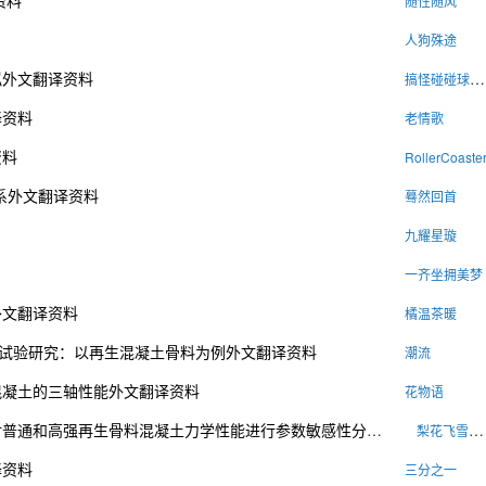
资料
随性随风
人狗殊途
拟外文翻译资料
搞怪碰碰球在线玩
译资料
老情歌
资料
RollerCoaste
系外文翻译资料
蓦然回首
九耀星璇
一齐坐拥美梦
外文翻译资料
橘温茶暖
性能试验研究：以再生混凝土骨料为例外文翻译资料
潮流
混凝土的三轴性能外文翻译资料
花物语
强再生骨料混凝土力学性能进行参数敏感性分析和建模外文翻译资料
梨花飞雪影无眠
译资料
三分之一