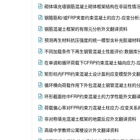

砌体填充墙钢筋混凝土砌体框架结构在非延性情

钢箍筋和/或FRP夹套约束混凝土的应力-应变分

钢筋混凝土框架的有限元分析外文翻译资料

预测再生材料抗压强度的统一模型含补充胶凝材

不同加载条件下再生钢管混凝土性能评价:数据库

在单调和循环荷载下CFRP约束混凝土轴向应力-

矩形柱内FPR约束混凝土设计盈利应变模型外文

循环横向荷载作用下外包混凝土钢管混凝土柱的

环形截面柱中FRP约束混凝土的力学性能外文翻

荷载偏心率对FPR约束力混凝土柱应力-应变关系

非对称填充混凝土框架的地震反应外文翻译资料

高级中学教师公寓楼设计外文翻译资料