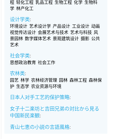
程
轻化工程
乳品工程
生物工程
化学
生物科
学
林产化工
设计学类
:
环境设计
艺术设计学
产品设计
工业设计
动画
视觉传达设计
会展艺术与技术
艺术与科技
风
景园林
数字媒体艺术
景观建筑设计
摄影
公共
艺术
社会学类
:
思想政治教育
社会工作
农林类
:
园艺
林学
农林经济管理
园林
森林工程
森林保
护
生态学
农业资源与环境
日本人对手工艺的保护策略
:
女子十二楽坊と吉田兄弟の対比から見る
中国新民楽観
:
青山七恵の小説の言語風格
: