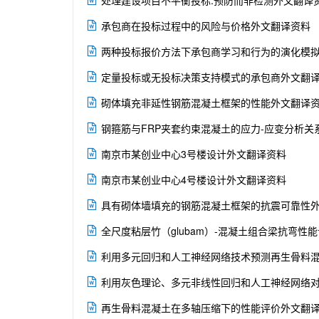
处理建设项目不平衡投标:预防而非检测外文翻译

承包商在投标过程中的风险与价格外文翻译资料

两种投标报价方法下承包商学习和行为的演化模

定量投标或无投标决策支持模式的承包商外文翻

砌体填充非延性钢筋混凝土框架的性能外文翻译

钢箍筋与FRP夹套约束混凝土的应力-应变分析关

南京市某创业中心3号楼设计外文翻译资料

南京市某创业中心4号楼设计外文翻译资料

具有砌体墙填充的钢筋混凝土框架的抗震可靠性

全尺度粘层竹（glubam）-混凝土组合梁抗弯

利用多元回归和人工神经网络技术预测再生骨料

利用灰色理论、多元非线性回归和人工神经网络对普通和高

再生骨料混凝土在多轴压缩下的性能评价外文翻