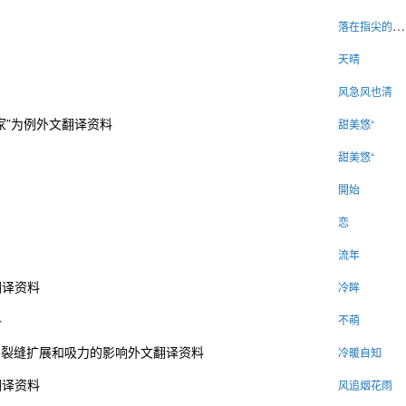
落在指尖的羽毛
天晴
风急风也清
家”为例外文翻译资料
甜美悠“
甜美悠“
開始
恋
流年
翻译资料
冷眸
料
不萌
中裂缝扩展和吸力的影响外文翻译资料
冷暖自知
翻译资料
风追烟花雨