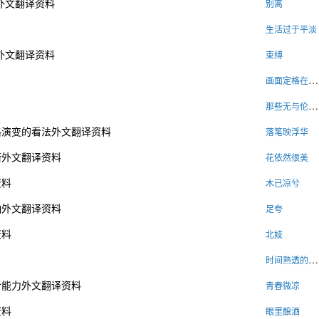
外文翻译资料
别离
生活过于平淡
外文翻译资料
束缚
画面定格在日出时刻
那些无与伦比的美丽
格演变的看法外文翻译资料
落笔映浮华
衡外文翻译资料
花依然很美
资料
木已凉兮
响外文翻译资料
足夸
资料
北妓
时间熟透的心咒
合能力外文翻译资料
青春微凉
资料
眼里酿酒