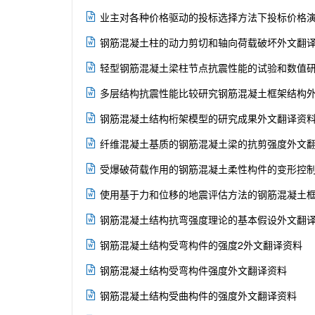

业主对各种价格驱动的投标选择方法下投标价格

钢筋混凝土柱的动力剪切和轴向荷载破坏外文翻

轻型钢筋混凝土梁柱节点抗震性能的试验和数值

多层结构抗震性能比较研究钢筋混凝土框架结构

钢筋混凝土结构桁架模型的研究成果外文翻译资

纤维混凝土基质的钢筋混凝土梁的抗剪强度外文

受爆破荷载作用的钢筋混凝土柔性构件的变形控

使用基于力和位移的地震评估方法的钢筋混凝土

钢筋混凝土结构抗弯强度理论的基本假设外文翻

钢筋混凝土结构受弯构件的强度2外文翻译资料

钢筋混凝土结构受弯构件强度外文翻译资料

钢筋混凝土结构受曲构件的强度外文翻译资料