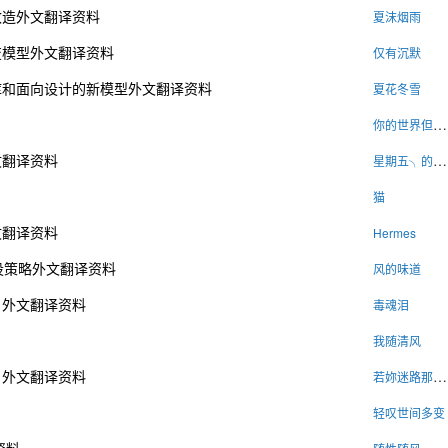
改造外文翻译资料
夏沫烟雨
变模型外文翻译资料
仅有沉默
库和面向设计的新模型外文翻译资料
夏花冬雪
你的世界但愿都好
文翻译资料
星期五╮的爱恋
猫
文翻译资料
Hermes
设策略外文翻译资料
风的味道
目外文翻译资料
毒魂泪
我随清风
目外文翻译资料
若妳迷路那麽我當妳的眼
轻叹世间多变