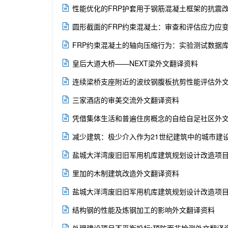

性能优化的FRP护套用于钢筋混凝土框架的抗震

圆形截面的FRP约束混凝土：审查和评估应力应

FRP约束混凝土的轴向压缩行为：实验测试数据

皇后大道大桥——NEXT梁外文翻译资料

连续梁桥支座附近的波纹钢腹板抗剪性能评估外

三家酒店的审美交流外文翻译资料

凭借集体生活和普遍住房概念的自给自足社区外

减少建筑：极少介入作为21世纪建筑中的城市建

盐城大洋湾废旧旧军用机库建筑规划设计改造项

里加的木制建筑改造外文翻译资料

盐城大洋湾废旧旧军用机库建筑规划设计改造项

结构钢的性能及炼钢加工的影响外文翻译资料
