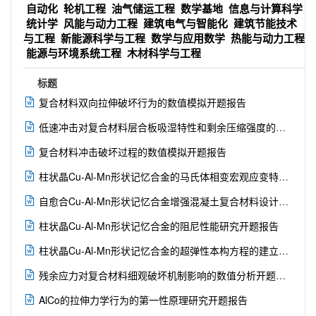
自动化
轮机工程
油气储运工程
数学基地
信息与计算科学
统计学
风能与动力工程
建筑电气与智能化
建筑节能技术
与工程
新能源科学与工程
数学与应用数学
热能与动力工程
能源与环境系统工程
木材科学与工程
标题

复合材料双向拉伸破坏行为的数值模拟开题报告

低速冲击对复合材料层合板吸湿特性和剩余压缩强度的影响开题报告

复合材料冲击破坏过程的数值模拟开题报告

柱状晶Cu-Al-Mn形状记忆合金的马氏体相变宏观应变特征研究开题报告

自愈合Cu-Al-Mn形状记忆合金增强混凝土复合材料设计和研究开题报告

柱状晶Cu-Al-Mn形状记忆合金的阻尼性能研究开题报告

柱状晶Cu-Al-Mn形状记忆合金的超弹性本构方程的建立开题报告

残余应力对复合材料细观破坏机制影响的数值分析开题报告

AlCo的拉伸力学行为的第一性原理研究开题报告