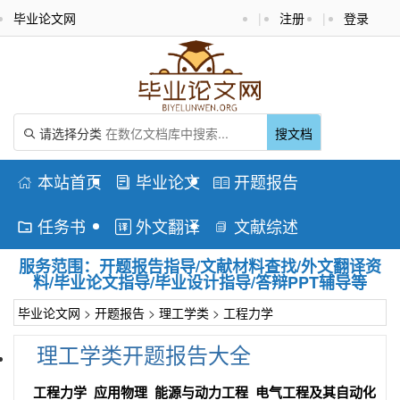
毕业论文网
|
注册
|
登录
请选择分类
搜文档

本站首页
毕业论文
开题报告



任务书
外文翻译
文献综述



服务范围：开题报告指导/文献材料查找/外文翻译资
料/毕业论文指导/毕业设计指导/答辩PPT辅导等
毕业论文网
>
开题报告
>
理工学类
>
工程力学
理工学类开题报告大全
工程力学
应用物理
能源与动力工程
电气工程及其自动化