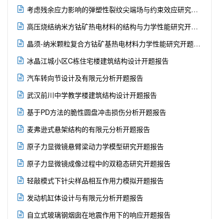

考虑残余应力影响的弹塑性裂纹尖端场与约束效应研究开题报告

高压烧结纳米方钴矿热电材料的结构与力学性能研究开题报告

晶须-纳米颗粒复合方钴矿基热电材料力学性能研究开题报告

冰晶江城小区C栋住宅楼建筑结构设计开题报告

汽车转向节设计及有限元分析开题报告

武汉前川中学教学楼建筑结构设计开题报告

基于PD方法的脆性圆盘冲击损伤分析开题报告

麦弗逊式悬架结构的有限元分析开题报告

原子力显微镜悬臂梁动力学模型研究开题报告

原子力显微镜成像过程中的双稳态研究开题报告

轻敲模式下针尖样品相互作用力模拟开题报告

发动机缸体设计与有限元分析开题报告

自立式玻璃钢烟囱在地震作用下的响应开题报告