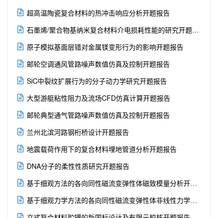

超高温陶瓷复合材料的热冲击响应分析开题报告

石墨烯/聚合物基纳米复合材料介电损耗性能的研究开题报告

原子模拟基面层错对金属镁变形行为的影响开题报告

邮轮空调通风管路噪声数值仿真及控制开题报告

SiC中裂纹扩展行为的分子动力学研究开题报告

大型游艇粘性阻力及流场CFD仿真计算开题报告

邮轮典型通气管路噪声数值仿真及控制开题报告

兰州北滨河路钢桁桥设计开题报告

地震载荷作用下的复合材料埋地管道分析开题报告

DNA分子的柔性性质研究开题报告

基于细观方法的各向同性磁流变弹性体磁致模量分析开题报告

基于细观力学方法的各向同性磁流变弹性体非线性力学行为分析开题报告

立式复合材料贮罐的新国标设计及有限元校核开题报告