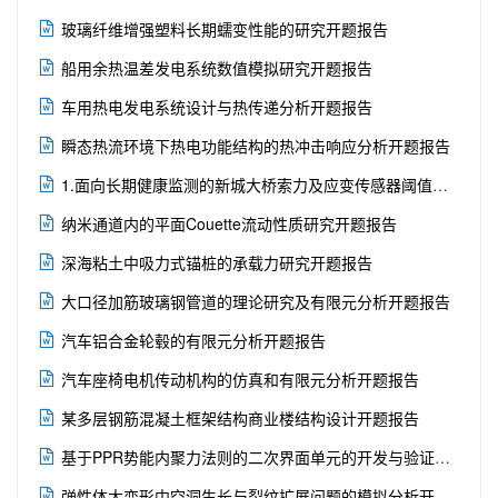

玻璃纤维增强塑料长期蠕变性能的研究开题报告

船用余热温差发电系统数值模拟研究开题报告

车用热电发电系统设计与热传递分析开题报告

瞬态热流环境下热电功能结构的热冲击响应分析开题报告

1.面向长期健康监测的新城大桥索力及应变传感器阈值分析开题报告

纳米通道内的平面Couette流动性质研究开题报告

深海粘土中吸力式锚桩的承载力研究开题报告

大口径加筋玻璃钢管道的理论研究及有限元分析开题报告

汽车铝合金轮毂的有限元分析开题报告

汽车座椅电机传动机构的仿真和有限元分析开题报告

某多层钢筋混凝土框架结构商业楼结构设计开题报告

基于PPR势能内聚力法则的二次界面单元的开发与验证开题报告

弹性体大变形中空洞生长与裂纹扩展问题的模拟分析开题报告