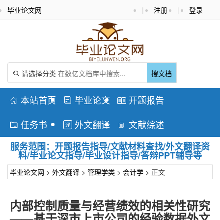
毕业论文网
|
注册
|
登录
请选择分类
搜文档

本站首页
毕业论文
开题报告



任务书
外文翻译
文献综述



服务范围：开题报告指导/文献材料查找/外文翻译资
料/毕业论文指导/毕业设计指导/答辩PPT辅导等
毕业论文网
>
外文翻译
>
管理学类
>
会计学
> 正文
内部控制质量与经营绩效的相关性研究
——基于深市上市公司的经验数据外文