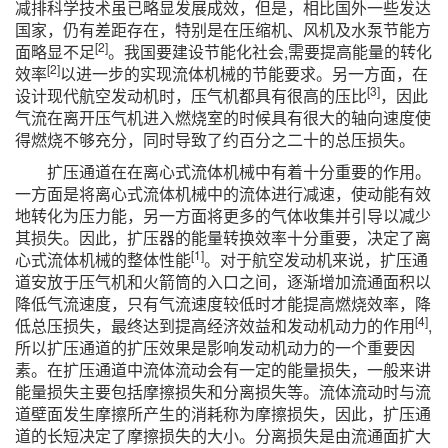
减排科学技术虽已略显发展成效，但是，相比国外一些发达
国家，仍有差距存在，特别是在压缩机、风机及水泵节能方
[2]
面略显不足
。我国要建设节能化社会,需要提高能量的转化
[2]
效率
以进一步的实现流体机械的节能要求。另一方面，在
[3]
设计现代航空发动机时，压气机都具有很高的压比
，因此
气流在离开压气机进入燃烧室的时候具有很大的轴向速度使
得燃烧不够充分，同时导致了约百分之二十的总压损失。
扩压通道在在离心式流体机械中有着十分重要的作用。
一方面是将离心式流体机械中的流体进行减速，使动能有效
地转化为压力能，另一方面将更多的气体收集并引导以减少
其损失。因此，扩压器的能量转换效率十分重要，决定了离
[1]
心式流体机械的整体性能
。对于航空发动机来说，扩压通
道安放于压气机和火箭筒的入口之间，逐渐增加流通面积以
降低气流速度，只有气流速度较低时才能提高燃烧效率，降
[4]
低总压损失，最终达到提高经济效益和发动机动力的作用
,
所以扩压通道的扩压效果是影响发动机动力的一个重要因
素。在扩压通道中流体流动会有一定的能量损失，一般来讲
能量损失主要包括摩擦损失和分离损失等。流体流动时与流
道壁面发生摩擦所产生的消耗称为摩擦损失，因此，扩压通
道的长短决定了摩擦损失的大小。分离损失是由流通面扩大