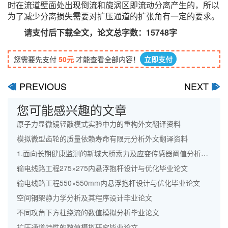
时在流道壁面处出现倒流和旋涡区即流动分离产生的，所以
为了减少分离损失需要对扩压通道的扩张角有一定的要求。
请支付后下载全文，论文总字数：15748字
您需要先支付
50元
才能查看全部内容！
立即支付
PREVIOUS
NEXT
ﰋ
ﰊ
您可能感兴趣的文章
原子力显微镜轻敲模式实验中力的重构外文翻译资料
模拟微型齿轮的质量依赖寿命有限元分析外文翻译资料
1.面向长期健康监测的新城大桥索力及应变传感器阈值分析外文翻译资料
输电线路工程275×275内悬浮抱杆设计与优化毕业论文
输电线路工程550×550mm内悬浮抱杆设计与优化毕业论文
空间钢架静力学分析及其程序设计毕业论文
不同攻角下方柱绕流的数值模拟分析毕业论文
扩压通道特性的数值模拟研究毕业论文