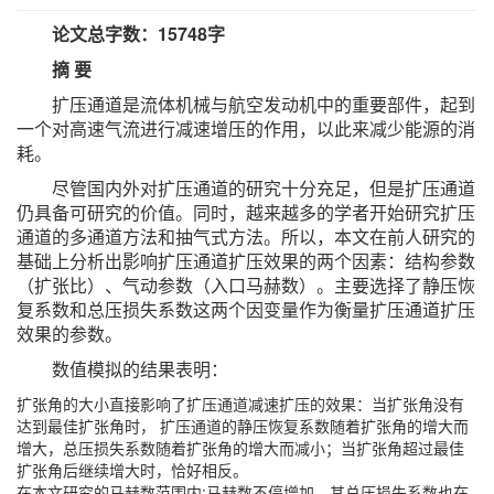
论文总字数：15748字
摘 要
扩压通道是流体机械与航空发动机中的重要部件，起到
一个对高速气流进行减速增压的作用，以此来减少能源的消
耗。
尽管国内外对扩压通道的研究十分充足，但是扩压通道
仍具备可研究的价值。同时，越来越多的学者开始研究扩压
通道的多通道方法和抽气式方法。所以，本文在前人研究的
基础上分析出影响扩压通道扩压效果的两个因素：结构参数
（扩张比）、气动参数（入口马赫数）。主要选择了静压恢
复系数和总压损失系数这两个因变量作为衡量扩压通道扩压
效果的参数。
数值模拟的结果表明：
扩张角的大小直接影响了扩压通道减速扩压的效果：当扩张角没有
达到最佳扩张角时， 扩压通道的静压恢复系数随着扩张角的增大而
增大，总压损失系数随着扩张角的增大而减小；当扩张角超过最佳
扩张角后继续增大时，恰好相反。
在本文研究的马赫数范围内:马赫数不停增加，其总压损失系数也在