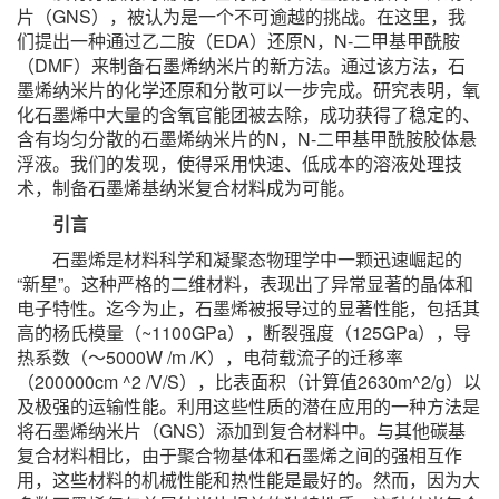
片（GNS），被认为是一个不可逾越的挑战。在这里，我
们提出一种通过乙二胺（EDA）还原N，N-二甲基甲酰胺
（DMF）来制备石墨烯纳米片的新方法。通过该方法，石
墨烯纳米片的化学还原和分散可以一步完成。研究表明，氧
化石墨烯中大量的含氧官能团被去除，成功获得了稳定的、
含有均匀分散的石墨烯纳米片的N，N-二甲基甲酰胺胶体悬
浮液。我们的发现，使得采用快速、低成本的溶液处理技
术，制备石墨烯基纳米复合材料成为可能。
引言
石墨烯是材料科学和凝聚态物理学中一颗迅速崛起的
“新星”。这种严格的二维材料，表现出了异常显著的晶体和
电子特性。迄今为止，石墨烯被报导过的显著性能，包括其
高的杨氏模量（~1100GPa），断裂强度（125GPa），导
热系数（〜5000W /m /K），电荷载流子的迁移率
（200000cm ^2 /V/S），比表面积（计算值2630m^2/g）以
及极强的运输性能。利用这些性质的潜在应用的一种方法是
将石墨烯纳米片（GNS）添加到复合材料中。与其他碳基
复合材料相比，由于聚合物基体和石墨烯之间的强相互作
用，这些材料的机械性能和热性能是最好的。然而，因为大