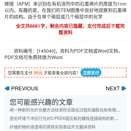
微镜（AFM）来识别在有机溶剂中的石墨烯片的厚度为1nm
以内。有趣的是，在我们的TEM图像中良好地观察到石墨烯
片的结构。由于在单个碳层或几个碳层中的化学
全文共6681字，剩余内容已隐藏，支付完成后下载完
整资料
资料编号：[145040]，资料为PDF文档或Word文档，
PDF文档可免费转换为Word
您需要先支付
20元
才能查看全部内容！
立即支付
PREVIOUS
NEXT
ﰋ
ﰊ
您可能感兴趣的文章
用一种新的光纤光栅方法检测符合固化过程的凝胶化和有限化学收缩外文翻译资料
恶劣环境下冲压行为对C/PEEK层压板的螺栓连接结构的影响及其损伤机制外文翻译资料
纤维织物的渗透率的高效实验表征外文翻译资料