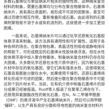
多数石墨烯仅与单层纳米片相关的独特性质，这种纳米复合
材料的制备，需要石墨烯均匀分布在聚合物基体中。石墨烯
纳米片，具有高比表面积，易形成不可逆的团聚体，甚至可
通过范德华相互作用，重新堆叠形成石墨。由此得到的石墨
烯附聚物是不溶于水或有机溶剂的，这就使进一步加工更加
困难。
一般来说，石墨烯纳米片可以通过化学还原氧化石墨胶
体悬浮液来制备。该方法具有通用性和可扩展性，适用于各
种各样的场合。在聚合物包裹，表面活性剂吸收或静电排斥
的帮助下，可形成稳定的石墨烯水性胶体悬浮液。但在水性
胶体悬浮液中加入聚合物基体，制备纳米复合材料仍存在较
大困难。大多数化学还原在水性介质中进行，因为氧化石墨
片材中存在的氧化基团，使它们具有强亲水性，这使得氧化
石墨容易膨胀分散在水中。如果使用干燥剂，还原石墨烯将
转化形成不可逆的团聚，然后使分散在聚合物基质中不可能
达到个别片材水平。当前，在有机介质中制备石墨烯片的部
分成果已经被报道。Ruoff等人报道了在聚苯乙烯存在下，
还原用异氰酸酯改性的氧化石墨，在N，N-二甲基甲酰胺
（DMF）的悬浮液中产生石墨烯纳米片，然后可以用甲醇
“碾碎”，以生产具有良好分散和导电性能的纳米复合材料片