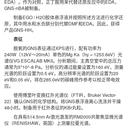
EDA）。作为对照，正丁胺用来代替还原反应中的EDA，
GNS-nBA被制备。
制备EGO / H2O胶体悬浮液并按照所述方法进行化学还
原，其中用水和水合肼分别代替DMF和EDA。因此，获得
产品GNS-HH。
表征
脱氧的GNS表征通过XPS进行，配有功率为
240W（12kV〜20mA）单色的Mg Ka（hy = 1253.6eV）光
谱仪VG ESCALAB MKII。分析期间，主真空室中的总压力
通常为5*10^-8 Pa。分析仪的通过能量设置为160 eV，测量
光谱的阶跃设置为0.5 eV，高分辨率光谱的阶跃设置为20
eV和0.05 eV。将在285.0eV的碳峰用作参考以校正带电效
应。
使用傅里叶变换红外光谱仪（FTIR，Bruker Vector-
22）确认GNS的化学结构。将GNS悬浮液离心洗涤并干燥
48小时。制备用于红外表征的KBr丸粒。
在具有514.5nm Ar激光激发的RM2000共聚焦显微光谱
仪（RENISHAW，英国）上测量拉曼光谱。