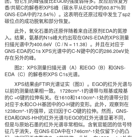
团，但它们的峰强度比EGO的强度弱得多。反应后恢复芳
香/共轭C的解卷积XPS峰（碳水平从EGO中的60.87％到
GNS-EDA中的72.54％）。这表明在还原过程中发生了sp2
碳位点的成功脱氧和部分恢复。
此外，氧化石墨的还原伴随着来自还原剂EDA的氮掺
入。结果，氨基的N1s峰大约出现在GNS-EDA的XPS测量
扫描光谱中为400.6eV（C / N = 11.38）。并且在对应于
GNS-EDA的C1s XPS光谱中的C-N键中的C的286.20eV处
存在另外的峰。
图2：XPS测量扫描光谱（A）和EGO（B）和GNS-
EDA（C）的解卷积XPS C1s光谱。
XPS结果由FTIR光谱证实（图3）。EGO的红外光谱与
以前的测量结果相一致。 1728cm^-1的谱带与羰基或羧基
的C =0键的拉伸有关。在1610和1410cm^-1处的谱带分别
对应于水和CO-H基团中的O-H键的变形。此外，观察到在
1238cm^-1的强带，这归因于C-O键的拉伸。然而，GNS-
EDA和GNS-HH的红外光谱与EGO的红外光谱显著不同，
但是与原始石墨的红外光谱非常相似。含氧官能团的信号特
征几乎消失，在GNS-EDA中在1746cm^-1处仅留下小的凸