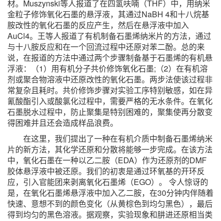
材。Muszynski等人报道了在四氢呋喃（THF）中，用纳米
金粒子修饰氧化石墨的悬浮液，其通过NaBH 4和十八烷基
胺改性的氧化石墨的反应产生，然后在悬浮液中加入
AuCl4。王等人报道了有机制备石墨烯纳米片的方法，通过
与十八胺反应和在一个回流过程中还原对苯二酚。总的来
说，在报道的方法中通过两个步骤制备基于石墨烯的有机悬
浮液：（1）用有机分子共价修饰氧化石墨;（2）在有机溶
剂或聚合物溶液中还原改性的氧化石墨。两步法使该过程非
常复杂且耗时。共价修饰步骤对实验工序特别敏感，如在异
氰酸酯引入或酸氯化过程中，需要严格的无水条件。在氧化
石墨脱水过程中，防止聚集是特别困难的，聚集使再分散变
得困难并且还会造成样品浪费。
在这里，我们提出了一种在有机介质中制备石墨烯纳米
片的新方法，其化学还原和分散将能够一步完成。在该方法
中，氧化石墨在一种以乙二胺（EDA）作为还原剂的DMF
胶体悬浮液中被还原。我们的初衷是通过环氧基的开环反
应，引入官能团来剥离氧化石墨烯（EGO）。 令人惊讶的
是，在氧化石墨烯悬浮液中加入乙二胺，在30分钟内伴随着
快速、意想不到的颜色变化（从黄棕色到均匀黑色），最后
得到均匀的黑色溶液。据观察，实验现象和肼进还原相当类