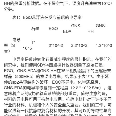
HH的热重分析数据。在干燥空气下，温度升高速率为10℃/
分钟。
表1：EGO悬浮液在反应前后的电导率
GNS-
GNS-
石墨
EGO
EDA
HH
电导
1*
率（S
2*10^-2
2.2*10^2
1.3*10^3
10^5
/m）
电导率是反映氧化石墨减少程度的最佳指示。在我们的
研究中，我们使用SDY-4四点探针仪器测量了原始石墨，
EGO，GNS-EDA和GNS-HH在35％相对湿度下的压缩粉末
样品（500MPa）的室温电导率。结果示于表1中。由于延
伸的sp2共轭结构的破坏，EGO不导电。化学还原后，
GNS-EDA的电导率恢复到一定程度（2.2 * 10^2 S/m），这
意味着广泛的p共轭轨道系统被部分重建。值得注意的是，
材料的导电性可用于抗静电应用。抗静电材料对于许多不同
行业的材料、机械和个人的安全至关重要。我们的工作，可
能促进新一代抗静电复合材料的开发，其可以将导电性与高