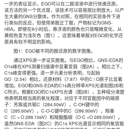
一步的表征显示，EGO可以在二胺溶液中进行快速还原。
该方法的另一个优点是，该技术可以容易按比例放大，以产
生大量的GNS分散体。作为对照，在相同的实验条件下进
行类似的反应，但使用单胺正丁胺，产物标记为GNS-
nBA。即使在8小时后，悬浮液的颜色也只是略微变化，从
黄棕色变为浅灰色（图1），这意味着单胺对EGO的化学还
原具有较不明显的影响。
图1：EGO被不同的胺还原的数字图像。
通过XPS进一步证实脱氧。与EGO相比，GNS-EDA的
O1s峰在XPS测量扫描谱中显著变弱（图2A）。相比之下，
C1s峰变得更强。进一步元素分析表明，与起始
GO（2.54）相比，还原材料（7.87）中的C / O原子比显著
增加。EGO和GNS-EDA的C1s高分辨率XPS光谱如图2B和
C所示。根据EGO的C1sXPS光谱（图2B），五种组分清楚
地表明其相当高的氧化程度，对应于不同官能团中的碳原
子：芳族或共轭C（284.50eV），C-OH键中的
C（285.60eV），C-O-C键中的C（286.90eV），羰基
C（C = O 288.10eV）和羧酸酯碳（O-C =O 289.00eV）。
虽然GNS-EDA（图2C）的C1s XPS光谱显示相同的氧官能