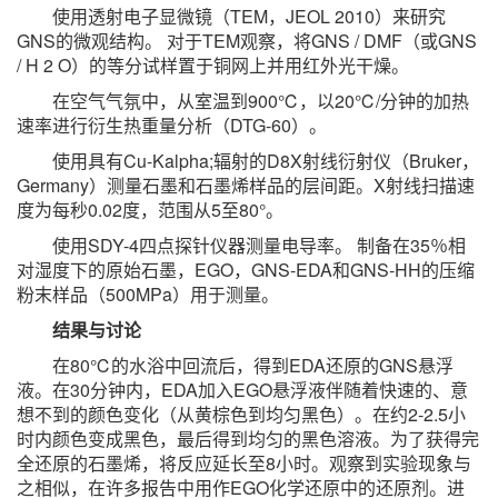
使用透射电子显微镜（TEM，JEOL 2010）来研究
GNS的微观结构。 对于TEM观察，将GNS / DMF（或GNS
/ H 2 O）的等分试样置于铜网上并用红外光干燥。
在空气气氛中，从室温到900℃，以20℃/分钟的加热
速率进行衍生热重量分析（DTG-60）。
使用具有Cu-Kalpha;辐射的D8X射线衍射仪（Bruker，
Germany）测量石墨和石墨烯样品的层间距。X射线扫描速
度为每秒0.02度，范围从5至80°。
使用SDY-4四点探针仪器测量电导率。 制备在35％相
对湿度下的原始石墨，EGO，GNS-EDA和GNS-HH的压缩
粉末样品（500MPa）用于测量。
结果与讨论
在80℃的水浴中回流后，得到EDA还原的GNS悬浮
液。在30分钟内，EDA加入EGO悬浮液伴随着快速的、意
想不到的颜色变化（从黄棕色到均匀黑色）。在约2-2.5小
时内颜色变成黑色，最后得到均匀的黑色溶液。为了获得完
全还原的石墨烯，将反应延长至8小时。观察到实验现象与
之相似，在许多报告中用作EGO化学还原中的还原剂。进