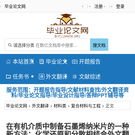
毕业论文网
|
注册
|
登录
请选择分类
搜文档

本站首页
毕业论文
开题报告



任务书
外文翻译
文献综述



服务范围：开题报告指导/文献材料查找/外文翻译资
料/毕业论文指导/毕业设计指导/答辩PPT辅导等
毕业论文网
>
外文翻译
>
材料类
>
复合材料与工程
> 正文
在有机介质中制备石墨烯纳米片的一种
新方法：化学还原和分散相结合外文翻