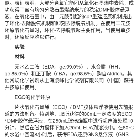
似。表征表明，大部分含氧官能团从氧化石墨烯中去除，成
功获得了含有均匀分散石墨烯纳米片的稳定DMF胶体悬浮
液。在氧化石墨中，由二元胺引起的sp2重建还原机制提出
了环化-去除脱氧机制和即刻去除脱氧机制。在使用二元胺
还原氧化石墨时，环化-去除脱氧起主要作用，当使用单胺
时，还原反应难以进行。
实验
材料
无水乙二胺（EDA，ge;99.0％），水合肼（HH，
ge;85.0％）和正丁胺（nBA，ge;98.5％）购自Aldrich。其
他常规化学试剂从上海凌峰化学试剂有限公司（中国）获得
并按原样使用。
EGO的化学还原
片状氧化石墨烯（EGO）/ DMF胶体悬浮液使用先前报
道的方法制备。特别地，取所获得的30mL一定浓度的EGO
/ DMF胶体悬浮液，在250mL玻璃烧瓶中进行超声波处理10
分钟，然后在磁力搅拌下加入20mL EDA到溶液中。在80℃
的水浴中回流8小时后，获得EDA还原GNS悬浮液（GNS-