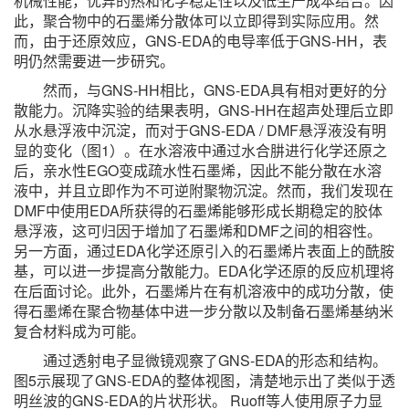
机械性能，优异的热和化学稳定性以及低生产成本结合。因
此，聚合物中的石墨烯分散体可以立即得到实际应用。然
而，由于还原效应，GNS-EDA的电导率低于GNS-HH，表
明仍然需要进一步研究。
然而，与GNS-HH相比，GNS-EDA具有相对更好的分
散能力。沉降实验的结果表明，GNS-HH在超声处理后立即
从水悬浮液中沉淀，而对于GNS-EDA / DMF悬浮液没有明
显的变化（图1）。在水溶液中通过水合肼进行化学还原之
后，亲水性EGO变成疏水性石墨烯，因此不能分散在水溶
液中，并且立即作为不可逆附聚物沉淀。然而，我们发现在
DMF中使用EDA所获得的石墨烯能够形成长期稳定的胶体
悬浮液，这可归因于增加了石墨烯和DMF之间的相容性。
另一方面，通过EDA化学还原引入的石墨烯片表面上的酰胺
基，可以进一步提高分散能力。EDA化学还原的反应机理将
在后面讨论。此外，石墨烯片在有机溶液中的成功分散，使
得石墨烯在聚合物基体中进一步分散以及制备石墨烯基纳米
复合材料成为可能。
通过透射电子显微镜观察了GNS-EDA的形态和结构。
图5示展现了GNS-EDA的整体视图，清楚地示出了类似于透
明丝波的GNS-EDA的片状形状。 Ruoff等人使用原子力显