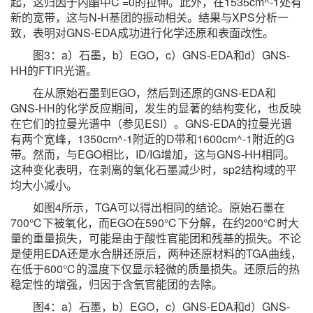
起，这归因于内酯中C =0的拉伸。此外，在1535cm^-1处有
新的宽带，这与N-H基团的振动相关。结果与XPS分析一
致，表明对GNS-EDA成功进行化学还原和表面改性。
图3：a）石墨，b）EGO，c）GNS-EDA和d）GNS-
HH的FTIR光谱。
在从原始石墨到EGO，然后到还原的GNS-EDA和
GNS-HH的化学反应期间，发生的显著的结构变化，也反映
在它们的拉曼光谱中（参见ESI）。GNS-EDA的拉曼光谱
有两个宽峰，1350cm^-1附近的D带和1600cm^-1附近的G
带。然而，与EGO相比，ID/IG增加，这与GNS-HH相同。
这种变化表明，在剥离的氧化石墨减少时，sp2结构域的平
均大小减小。
如图4所示，TGA可以得出相同的结论。原始石墨在
700℃下被氧化，而EGO在590℃下分解，在约200℃时大
量的重量损失，可能是由于酸性官能团和残基的损失。不论
是使用EDA还是水合肼还原后，两种还原材料的TGA曲线，
在低于600℃的温度下仅显示轻微的质量损失。还原后的热
稳定性的增强，归因于含氧官能团的去除。
图4：a）石墨，b）EGO，c）GNS-EDA和d）GNS-