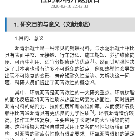
2020-02-10 22:42:33
1. 研究目的与意义（文献综述）
1.目的、意义
沥青混凝土是一种常见的铺装材料，与水泥混凝土相比
具有表面平整、无接缝、行车舒适、施工期短、养护维修简
[1]
便、可再生利用、适宜分期修建等优点
。然而其粘弹性决
定了其本身也带有许多不可避免的缺点，例如热塑性会导致
出现不可恢复的变形，寿命短耐久性差等。为解决这一问
[2]
题，科研人员们提出了沥青改性的概念
。
其中，环氧沥青是沥青改性的一大研究重点。环氧树脂
的固化反应能将沥青性质从热塑性转变为热固性，同时提高
沥青材料的黏附力、拉伸强度和断裂延伸率，从而使环氧树
[3]
脂相比普通沥青具有更优良的力学性质
。环氧沥青造价较
高，操作工艺较复杂，主要应用于长跨径的大型桥梁的铺
装。这种桥梁为减轻自重常采用正交各向异性钢板桥面结
构，对沥青的耐疲劳性能有很高要求，环氧沥青很好的满足
[4，5]