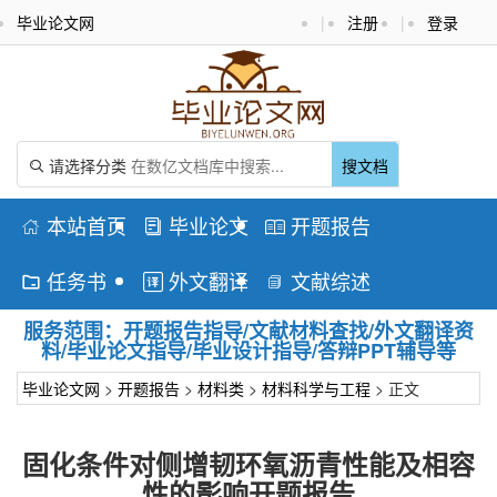
毕业论文网
|
注册
|
登录
请选择分类
搜文档

本站首页
毕业论文
开题报告



任务书
外文翻译
文献综述



服务范围：开题报告指导/文献材料查找/外文翻译资
料/毕业论文指导/毕业设计指导/答辩PPT辅导等
毕业论文网
>
开题报告
>
材料类
>
材料科学与工程
> 正文
固化条件对侧增韧环氧沥青性能及相容
性的影响开题报告