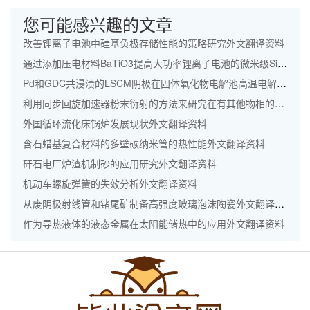
您可能感兴趣的文章
改善锂离子电池中硅基负极存储性能的策略研究外文翻译资料
通过添加压电材料BaTiO3提高大功率锂离子电池的微米级SiO @ C/CNTs负极的电化学性能外文翻译资料
Pd和GDC共浸渍的LSCM阴极在固体氧化物电解池高温电解CO2中的应用外文翻译资料
利用同步回旋加速器粉末衍射的方法来研究在有其他物相的情况下C4AF的水化作用外文翻译资料
外国循环流化床锅炉发展现状外文翻译资料
含石蜡基复合材料的多壁碳纳米管的热性能外文翻译资料
矸石电厂炉渣机制砂的应用研究外文翻译资料
机动车螺旋弹簧的失效分析外文翻译资料
从废阴极射线管和锗尾矿制备高强度玻璃泡沫陶瓷外文翻译资料
作为导热液体的液态金属在太阳能储热中的应用外文翻译资料