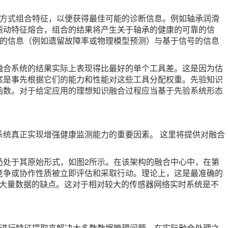
能方式组合特征，以便获得最佳可能的诊断信息。例如轴承润滑
振动特征熔合，组合的结果将产生关于轴承的健康的可靠的信
验的信息（例如遗留故障率或物理模型预测）与基于信号的信息
融合系统的结果实际上表现得比最好的单个工具差。这是因为估
案是事先根据它们的能力和性能对这些工具分配权重。先验知识
函数。对于给定应用的理想知识融合过程应当基于先验系统形态
系统真正实现增强健康监测能力的重要因素。 这里将提供对融合
仍处于其原始形式，如图2所示。在该架构的融合中心中，在第
竞争或协作性质被立即评估和采取行动。理论上，这是最准确的
纵大量数据的缺点。这对于相对较大的传感器网络实时系统是不
前进行特征提取来解决大多数数据管理问题。在实际融合处理之