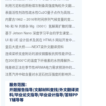
利用污泥和低质粉煤灰制备高强度陶粒外文翻译资料
表面活性剂改性疏水性Cu2O量子点作为高效钙钛矿太阳能电池顶部空穴传输材料外文翻译资料
内蒙古1962 – 2016年时间序列气候变量的变化特征外文翻译资料
Nb 和 Ni 共掺杂 Mg（0001）氢解离扩散的理论研究：外文翻译资料
基于 Jetson Nano 深度学习平台的学生课堂学习评估系统—–学生的人脸检测与识别外文翻译资料
UI 和 UE 设计技术及其在 HTML5 网站开发中的地位的研究外文翻译资料
皇后大道大桥——NEXT梁外文翻译资料
连续梁桥支座附近的波纹钢腹板抗剪性能评估外文翻译资料
在200至300℃的温度下纤维素的水热降解外文翻译资料
残差修正法在季节性ARIMA电力需求预测中的应用：以中国为例外文翻译资料
注蒸汽井中硅含量对水泥石抗压强度的影响外文翻译资料