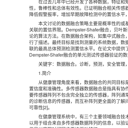
在过去几年中已经开发了各种数据，特征和
性，鲁棒性和总体有效性。已证明融合相关传感
降低假警报率，增加早期故障检测中的置信水平
本文讨论的数据融合策略主要是概率性的或基
关联的置信界限。Dempster-Shafer融
论的算法方法。在数据融合架构，如集中式融合
行了描述。最终目标是找到测量的系统数据，数
联的最高总体预测检测置信水平。在论文中提供
Dempster-Shafer融合的单元测试传感器验证
关键字：数据融合。诊断，预测，安全管理，贝叶斯
1.简介
从健康管理角度来看，数据融合的共同目标
置信度和准确性。多传感器数据融合是指具有协
要传感器阵列不包含完全独立的传感器，阵列通
的诊断信息的传感器，而互补阵列更全面的了解
可靠性[2]。
在健康管理系统中，有三个主要领域融合技
以用于组合来自多传感器数据阵列的信息，以验