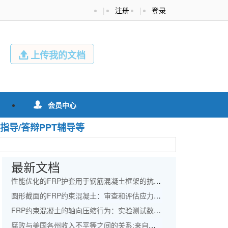
|
注册
|
登录
上传我的文档

会员中心

指导/答辩PPT辅导等
最新文档
性能优化的FRP护套用于钢筋混凝土框架的抗震改造外文翻译资料
圆形截面的FRP约束混凝土：审查和评估应力应变模型外文翻译资料
FRP约束混凝土的轴向压缩行为：实验测试数据库和面向设计的新模型外文翻译资料
腐败与美国各州收入不平等之间的关系:来自专家小组的协整和误差修正模型的证据外文翻译资料