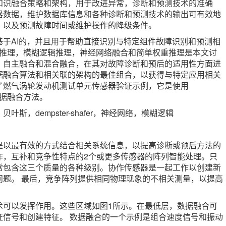
知识融合策略和架构，用于改进异常，诊断和预测技术的准确
器数据，维护数据库信息和各种诊断和预测技术的输出可有效地
，以及预测故障时间或维护操作的降级条件。
于AI的，并且用于帮助直接识别与特定组件故障识别和预测相
合，贝叶斯推理，模糊逻辑推理，神经网络融合和简单权重推理是本文讨
，自主融合和混合融合，在其对故障诊断和预后的适用性方面进
据融合算法和相关联的架构的最佳组合，以获得与特定应用相关
了燃气涡轮发动机测试单元传感器验证示例，它是使用
的数据融合方法。
，dempster-shafer，神经网络，模糊逻辑
是以最有效的方式结合相关系统信息，以提高诊断或预后方法的
作，互补和竞争性特点的2个或更多传感器的阵列智能处理。只
常包含这三个质量的各种级别。协作传感器是一起工作以创建新
问题。 最后，竞争阵列提供相同物理现象的不相关测量，以提高
术可以发挥作用。这些区域如图1所示。在最低层，数据融合可
证信号和创建特征。 数据融合的一个示例是组合速度信号和振动