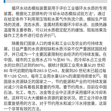
循环水动态模拟装置是用于评价工业循环水水质的专用
装置。根据化工部颁布的“冷却水动态模拟试验方法”，通过
在给定条件下利用常压饱和水蒸气作热流介质，模拟生产现
场的流速、流态水质、金属材质和循环冷却水进、出换热器
温度等主要参数，可以对水质稳定配方的缓蚀、阻垢效果及
[1]
操作工艺条件进行综合评价
。
随着我们国家人口的增长和工业以及农业的可持续发
展，日益严重的水资源短缺和水质污染不仅严重困扰国民经
济，并已成为一个主要因素限制社会经济的可持续发展。在
中国，城市的工业用水占70 ％至80 ％，而冷却水占工业用
水的比例已达到约80％。据统计我国工业用水量从20 世纪
80 年代初期的每年283.9 亿m3，发展到20 世纪末已超过每
[2]
年1126 亿m3，每年工业用水量以6%的速度持续增长
。我
国是水资源缺乏的国家之一，节约能源和产业的可持续发展
对减少污染有着极其重要的作用。要节约用水，目前在中国
石油，化工，电力，冶金等企业中正逐步采用循环水冷却系
统，这样可以大大缓解水资源的紧张状况。把工业冷却水理
后重复使用的方法，对于节约用水和减少污水排放量，这是
一个非常有效的方法。