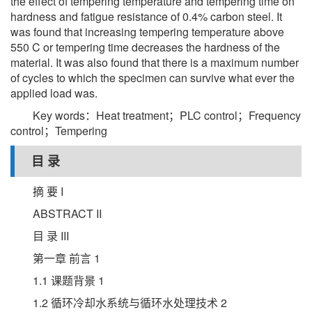
the effect of tempering temperature and tempering time on
hardness and fatigue resistance of 0.4% carbon steel. It
was found that increasing tempering temperature above
550 C or tempering time decreases the hardness of the
material. It was also found that there is a maximum number
of cycles to which the specimen can survive what ever the
applied load was.
Key words：Heat treatment；PLC control；Frequency
control；Tempering
目 录
摘 要 I
ABSTRACT II
目 录 III
第一章 前言 1
1.1 课题背景 1
1.2 循环冷却水系统与循环水处理技术 2