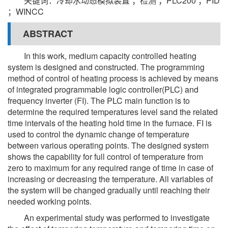
关键词：冷却水动态模拟装置 ；检测 ；PLC200 ；PID
；WINCC
ABSTRACT
In this work, medium capacity controlled heating
system is designed and constructed. The programming
method of control of heating process is achieved by means
of integrated programmable logic controller(PLC) and
frequency inverter (FI). The PLC main function is to
determine the required temperatures level sand the related
time intervals of the heating hold time in the furnace. FI is
used to control the dynamic change of temperature
between various operating points. The designed system
shows the capability for full control of temperature from
zero to maximum for any required range of time in case of
increasing or decreasing the temperature. All variables of
the system will be changed gradually until reaching their
needed working points.
An experimental study was performed to investigate