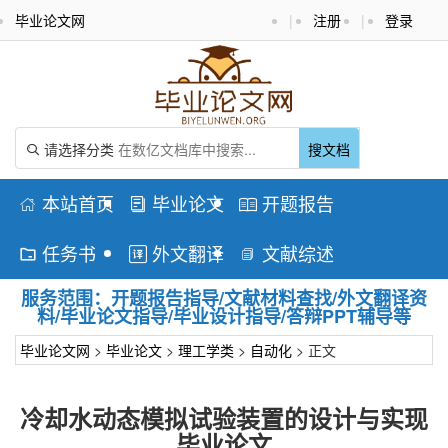
毕业论文网
|
注册
|
登录
请选择分类
搜文档

本站首页
毕业论文
开题报告



任务书
外文翻译
文献综述



服务范围：开题报告指导/文献材料查找/外文翻译资
料/毕业论文指导/毕业设计指导/答辩PPT辅导等
毕业论文网
>
毕业论文
>
理工学类
>
自动化
> 正文
冷却水动态模拟试验装置的设计与实现
毕业论文