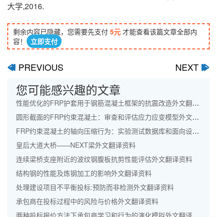
大学,2016.
剩余内容已隐藏，您需要先支付
5元
才能查看该篇文章全部内
容！
立即支付
PREVIOUS
NEXT
ﰋ
ﰊ
您可能感兴趣的文章
性能优化的FRP护套用于钢筋混凝土框架的抗震改造外文翻译资料
圆形截面的FRP约束混凝土：审查和评估应力应变模型外文翻译资料
FRP约束混凝土的轴向压缩行为：实验测试数据库和面向设计的新模型外文翻译资料
皇后大道大桥——NEXT梁外文翻译资料
连续梁桥支座附近的波纹钢腹板抗剪性能评估外文翻译资料
结构钢的性能及炼钢加工的影响外文翻译资料
处理建设项目不平衡投标:预防而非检测外文翻译资料
承包商在投标过程中的风险与价格外文翻译资料
两种投标报价方法下承包商学习和行为的演化模拟外文翻译资料