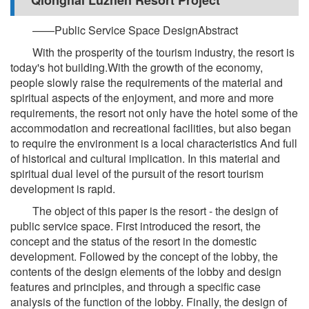
Qionghai Luzhen Resort Project
——Public Service Space DesignAbstract
With the prosperity of the tourism industry, the resort is
today's hot building.With the growth of the economy,
people slowly raise the requirements of the material and
spiritual aspects of the enjoyment, and more and more
requirements, the resort not only have the hotel some of the
accommodation and recreational facilities, but also began
to require the environment is a local characteristics And full
of historical and cultural implication. In this material and
spiritual dual level of the pursuit of the resort tourism
development is rapid.
The object of this paper is the resort - the design of
public service space. First introduced the resort, the
concept and the status of the resort in the domestic
development. Followed by the concept of the lobby, the
contents of the design elements of the lobby and design
features and principles, and through a specific case
analysis of the function of the lobby. Finally, the design of