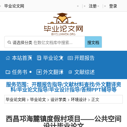
毕业论文网
|
注册
|
登录
请选择分类
搜文档

本站首页
毕业论文
开题报告



任务书
外文翻译
文献综述



服务范围：开题报告指导/文献材料查找/外文翻译资
料/毕业论文指导/毕业设计指导/答辩PPT辅导等
毕业论文网
>
毕业论文
>
设计学类
>
环境设计
> 正文
西昌邛海麓镇度假村项目——公共空间
设计毕业论文