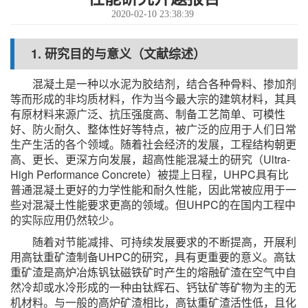
2020-02-10 23:38:39
1. 研究目的与意义（文献综述）
混凝土是一种以水泥为胶结剂，结合各种骨料、掺加剂
等而形成的非均质材料，作为当今最大宗的建筑材料，其具
有原材料来源广泛、抗压强度高、制备工艺简单、可模性
好、防火耐久、整体性好等特点，被广泛的应用于人们日常
生产生活的各个领域。随着社会经济的发展，工程结构朝更
高、更长、更深方向发展，超高性能混凝土的研究（Ultra-
High Performance Concrete）被提上日程，UHPC具有比
普通混凝土更好的力学性能和耐久性能，因此常被应用于一
些对混凝土性能要求更高的领域。但UHPC的在国内工程中
的实际应用仍然较少。
随着对节能减排、可持续发展要求的不断提高，开展利
用高钛重矿渣制备UHPC的研究，具有更重要的意义。高钛
重矿渣是高炉冶炼钒钛磁铁矿时产生的熔融矿渣在空气中自
然冷却或水冷形成的一种由钛辉石、钙钛矿等矿物为主的无
机材料。与一般的高炉矿渣相比，高钛重矿渣活性低，且化