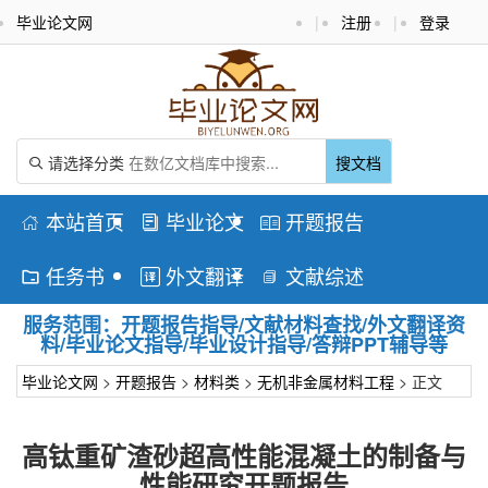
毕业论文网
|
注册
|
登录
请选择分类
搜文档

本站首页
毕业论文
开题报告



任务书
外文翻译
文献综述



服务范围：开题报告指导/文献材料查找/外文翻译资
料/毕业论文指导/毕业设计指导/答辩PPT辅导等
毕业论文网
>
开题报告
>
材料类
>
无机非金属材料工程
> 正文
高钛重矿渣砂超高性能混凝土的制备与
性能研究开题报告