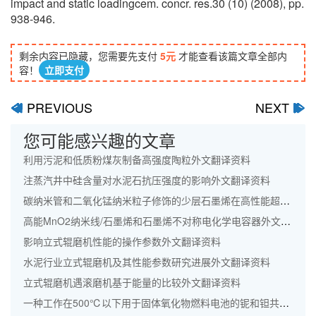
impact and static loadingcem. concr. res.30 (10) (2008), pp.
938-946.
剩余内容已隐藏，您需要先支付
5元
才能查看该篇文章全部内
容！
立即支付
PREVIOUS
NEXT
ﰋ
ﰊ
您可能感兴趣的文章
利用污泥和低质粉煤灰制备高强度陶粒外文翻译资料
注蒸汽井中硅含量对水泥石抗压强度的影响外文翻译资料
碳纳米管和二氧化锰纳米粒子修饰的少层石墨烯在高性能超级电容器中的应用外文翻译资料
高能MnO2纳米线/石墨烯和石墨烯不对称电化学电容器外文翻译资料
影响立式辊磨机性能的操作参数外文翻译资料
水泥行业立式辊磨机及其性能参数研究进展外文翻译资料
立式辊磨机遇滚磨机基于能量的比较外文翻译资料
一种工作在500℃以下用于固体氧化物燃料电池的铌和钽共掺杂钙钛矿阴极外文翻译资料