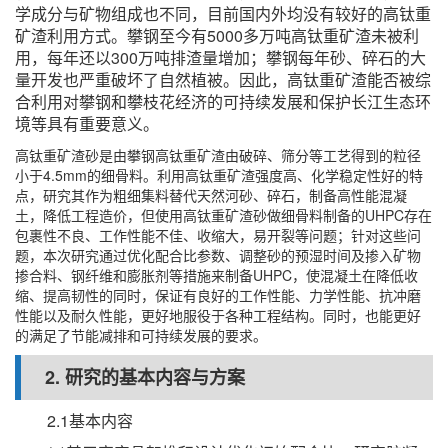
学成分与矿物组成也不同，目前国内外均没有较好的高钛重
矿渣利用方式。攀钢至今有5000多万吨高钛重矿渣未被利
用，每年还以300万吨排渣量增加；攀钢每年砂、碎石的大
量开发也严重破坏了自然植被。因此，高钛重矿渣能否被综
合利用对攀钢和攀枝花经济的可持续发展和保护长江生态环
境等具有重要意义。
高钛重矿渣砂是由攀钢高钛重矿渣由破碎、筛分等工艺得到的粒径
小于4.5mm的细骨料。利用高钛重矿渣强度高、化学稳定性好的特
点，研究其作为粗细集料替代天然河砂、碎石，制备高性能混凝
土，降低工程造价，但使用高钛重矿渣砂做细骨料制备的UHPC存在
包裹性不良、工作性能不佳、收缩大，易开裂等问题；针对这些问
题，本次研究通过优化配合比参数、调整砂的预湿时间及掺入矿物
掺合料、钢纤维和膨胀剂等措施来制备UHPC，使混凝土在降低收
缩、提高韧性的同时，保证有良好的工作性能、力学性能、抗冲磨
性能以及耐久性能，更好地服役于各种工程结构。同时，也能更好
的满足了节能减排和可持续发展的要求。
2. 研究的基本内容与方案
2.1基本内容