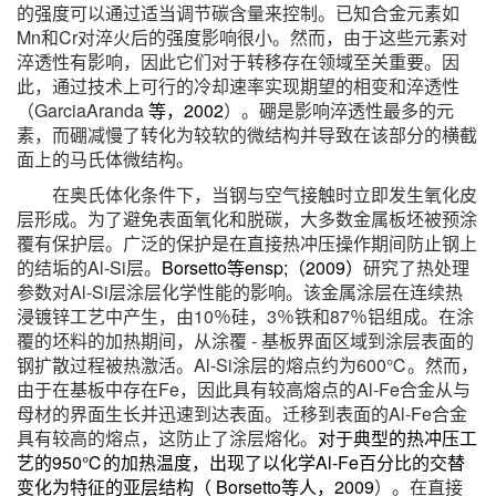
的强度可以通过适当调节碳含量来控制。已知合金元素如
Mn和Cr对淬火后的强度影响很小。然而，由于这些元素对
淬透性有影响，因此它们对于转移存在领域至关重要。因
此，通过技术上可行的冷却速率实现期望的相变和淬透性
（GarciaAranda
等，2002
）。硼是影响淬透性最多的元
素，而硼减慢了转化为较软的微结构并导致在该部分的横截
面上的马氏体微结构。
在奥氏体化条件下，当钢与空气接触时立即发生氧化皮
层形成。为了避免表面氧化和脱碳，大多数金属板坯被预涂
覆有保护层。广泛的保护是在直接热冲压操作期间防止钢上
的结垢的Al-Si层。
Borsetto等ensp;（2009）
研究了热处理
参数对Al-Si层涂层化学性能的影响。该金属涂层在连续热
浸镀锌工艺中产生，由10％硅，3％铁和87％铝组成。在涂
覆的坯料的加热期间，从涂覆 - 基板界面区域到涂层表面的
钢扩散过程被热激活。Al-Si涂层的熔点约为600℃。然而，
由于在基板中存在Fe，因此具有较高熔点的Al-Fe合金从与
母材的界面生长并迅速到达表面。迁移到表面的Al-Fe合金
具有较高的熔点，这防止了涂层熔化。
对于典型的热冲压工
艺的950℃的加热温度，出现了以化学Al-Fe百分比的交替
变化为特征的亚层结构（ Borsetto等人，2009
）。在直接