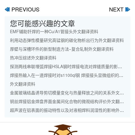
PREVIOUS
NEXT
ﰋ
ﰊ
您可能感兴趣的文章
EMF辅助钎焊的一种Cu/A1管接头外文翻译资料
利用动态弹性模量研究高锰钢的碳化物析出行为外文翻译资料
厚壁与深槽环件的新型制造方法–复合轧制外文翻译资料
热冲压综述外文翻译资料
探测两线串联埋弧焊接HSLA钢时焊接电流对焊缝质量的影响外文翻译资料
焊接热输入在一道焊接时对s1100ql钢 焊接接头显微组织的影响外文翻译资料
外文翻译资料
金属玻璃结晶诱导剪切模量变化与热量释放之间的关系外文翻译资料
铜丝焊接铝金焊盘界面金属间化合物的微观结构评价外文翻译资料
超声波在铝表面的振动特性以及对液相焊料润湿性的影响外文翻译资料