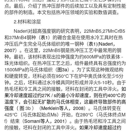
点。最后，介绍了热冲压部件的后续加工以及具有定制性能
的部件的制造。本文包括热冲压领域的实验和数值调查。
2.材料和涂层
Naderi对超高强度钢的研究表明，22MnB5,27MnCrB5
和37MnB4钢种（
表1
）的硼合金是在使用水冷工具时在热
冲压后产生完全马氏体组织的唯一钢种（
表1
)(
Naderi，
2007
）。在这里，22MnB5钢是热冲压工艺中最常用的钢
种。最初，该材料表现出拉伸强度为约600MPa的铁素体 -
珠光体组织。在热冲压工艺之后，组件最终具有总强度约为
1500MPa的马氏体组织（
图3a
）。为了实现这种微观结构
和硬度转变，坯料必须在950℃下在炉中奥氏体化至少5分
钟。之后，坯料通过水冷模具同时形成并淬火5-10秒。由于
热毛坯和冷工具之间的接触，坯料在封闭的工具中淬火。
如
果冷却速度超过约27K / s的最小冷却速度，则在约400℃的
温度下，会引起无扩散的马氏体相变，这最终导致部件的高
强度（ 图
3b ）（
Merklein等人，2008
）。马氏体转变在
425℃（马氏体起始点Ms）开始，在280℃（马氏体终点M
f）结束（
Somani等人，2001
）。由于热毛坯和冷工具之间
的接触，坯料在封闭的工具中淬火。
如果冷却速度超过约