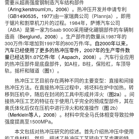
需要从超高强度钢制造汽车结构部件
（
Aring;kerstrouml;m，2006
）。热冲压开发并申请专利
（
GB1490535，1977
)由一家瑞典公司（Plannja），即用
于锯片和割草机刀片的过程。1984年，萨博汽车公司
（ABA）是第一家为Saab 9000采用硬化硼钢部件的车辆制
造商（
Berglund，2008
）。生产部件的数量从1987年的
300万件/年增加到1997年的800万件/年。
自2000年以来，
汽车已经使用了更多的热冲压零件，2007年的生产零件数
量已经达到1.07亿件/年（ Aspach，2008
）。汽车行业应用
的热冲压部件是底盘部件，如A柱，B柱，保险杠，车顶导
轨，摇杆和隧道（
图1
）。
热冲压工艺目前存在两种不同的主要变型：直接和间接
热冲压方法。在直接热冲压过程中，将坯料在炉中加热，转
移到压机中，随后在封闭的工具中形成并淬火（
图2a
）。间
接热冲压工艺的特征在于使用几乎完全的预成型部件，其在
奥氏体化后仅在压机中进行淬火和校准操作（
图
2b）
（
Merklein等人，2008
）。材料中完全马氏体相变导致拉伸
强度提高至1500MPa。
本文包括对热冲压研究的综述。首先介绍热冲压中使用
的工件材料。然后，描述了热冲压工艺链中工艺步骤的特