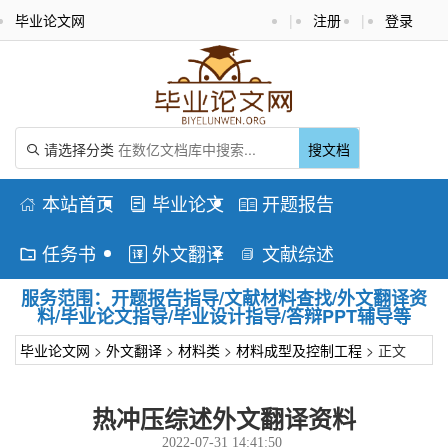
毕业论文网
|
注册
|
登录
请选择分类
搜文档

本站首页
毕业论文
开题报告



任务书
外文翻译
文献综述



服务范围：开题报告指导/文献材料查找/外文翻译资
料/毕业论文指导/毕业设计指导/答辩PPT辅导等
毕业论文网
>
外文翻译
>
材料类
>
材料成型及控制工程
> 正文
热冲压综述外文翻译资料
2022-07-31 14:41:50