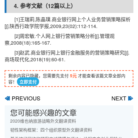
4. 参考文献（12篇以上）
[1]王瑞莉,陈晶璞.商业银行网上个人业务营销策略探析
[j].陕西行政学院学报,2009,23(02):112-114.
[2]周宏敏.个人网上银行营销策略分析[j].管理观
察,2008(18):165-167.
[3]赵武.商业银行网上银行金融服务的营销策略研究[j].
商场现代化,2018(19):60-61.
剩余内容已隐藏，您需要先支付
5元
才能查看该篇文章全部内
容！
立即支付
PREVIOUS
NEXT
ﰋ
ﰊ
您可能感兴趣的文章
2020维也纳旅游战略外文翻译资料
韧性架构框架：四个组织原型外文翻译资料