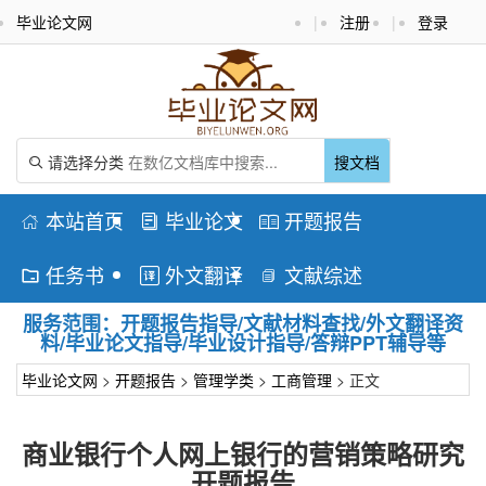
毕业论文网
|
注册
|
登录
请选择分类
搜文档

本站首页
毕业论文
开题报告



任务书
外文翻译
文献综述



服务范围：开题报告指导/文献材料查找/外文翻译资
料/毕业论文指导/毕业设计指导/答辩PPT辅导等
毕业论文网
>
开题报告
>
管理学类
>
工商管理
> 正文
商业银行个人网上银行的营销策略研究
开题报告