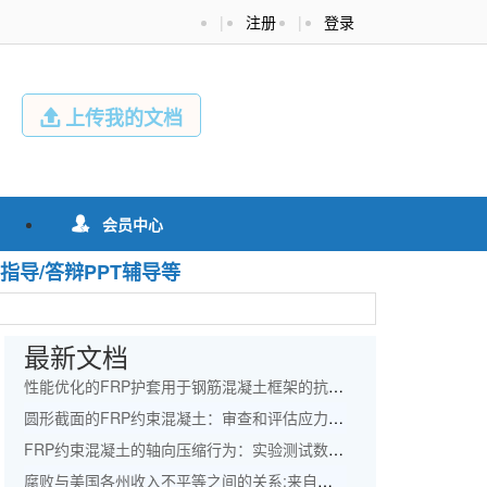
|
注册
|
登录
上传我的文档

会员中心

指导/答辩PPT辅导等
最新文档
性能优化的FRP护套用于钢筋混凝土框架的抗震改造外文翻译资料
圆形截面的FRP约束混凝土：审查和评估应力应变模型外文翻译资料
FRP约束混凝土的轴向压缩行为：实验测试数据库和面向设计的新模型外文翻译资料
腐败与美国各州收入不平等之间的关系:来自专家小组的协整和误差修正模型的证据外文翻译资料