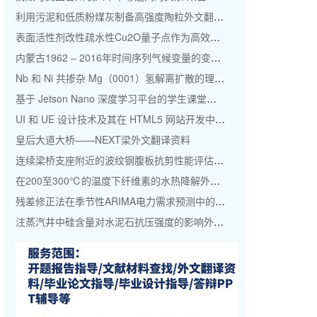
利用污泥和低质粉煤灰制备高强度陶粒外文翻译资料
表面活性剂改性疏水性Cu2O量子点作为高效钙钛矿太阳能电池顶部空穴传输材料外文翻译资料
内蒙古1962 – 2016年时间序列气候变量的变化特征外文翻译资料
Nb 和 Ni 共掺杂 Mg（0001）氢解离扩散的理论研究：外文翻译资料
基于 Jetson Nano 深度学习平台的学生课堂学习评估系统—–学生的人脸检测与识别外文翻译资料
UI 和 UE 设计技术及其在 HTML5 网站开发中的地位的研究外文翻译资料
皇后大道大桥——NEXT梁外文翻译资料
连续梁桥支座附近的波纹钢腹板抗剪性能评估外文翻译资料
在200至300℃的温度下纤维素的水热降解外文翻译资料
残差修正法在季节性ARIMA电力需求预测中的应用：以中国为例外文翻译资料
注蒸汽井中硅含量对水泥石抗压强度的影响外文翻译资料