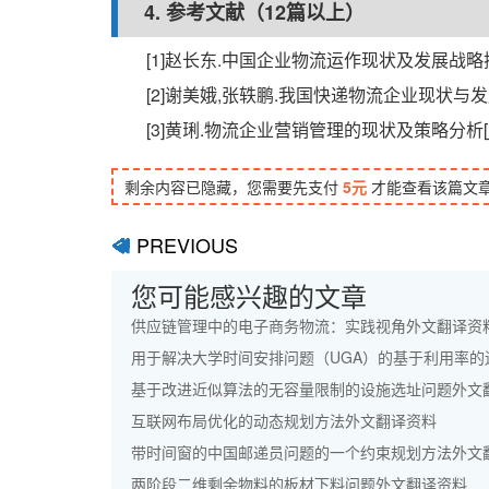
4. 参考文献（12篇以上）
[1]赵长东.中国企业物流运作现状及发展战略探讨[j]
[2]谢美娥,张轶鹏.我国快递物流企业现状与发展研究[j
[3]黄琍.物流企业营销管理的现状及策略分析[j].成功
剩余内容已隐藏，您需要先支付
5元
才能查看该篇文
PREVIOUS
ﰊ
您可能感兴趣的文章
供应链管理中的电子商务物流：实践视角外文翻译资
用于解决大学时间安排问题（UGA）的基于利用率的
基于改进近似算法的无容量限制的设施选址问题外文
互联网布局优化的动态规划方法外文翻译资料
带时间窗的中国邮递员问题的一个约束规划方法外文
两阶段二维剩余物料的板材下料问题外文翻译资料