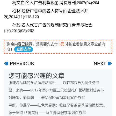
杨文启.名人广告利弊谈[j].消费导刊,2007(04):204
柏林.浅析广告中的名人符号[j].企业技术开
发,2014(11):118-120
孙毅.名人代言广告的规制研究[j].青年与社会
(下),2013(08):262
剩余内容已隐藏，您需要先支付
5元
才能查看该篇文章全部内
容！
立即支付
PREVIOUS
NEXT
ﰋ
ﰊ
您可能感兴趣的文章
服装淘品牌的多品牌战略探析——以韩都衣舍为例任务书
鼠，来也——2017年泰州地区三只松鼠推广营销策划任务书
对味喝，愉快聊——雅哈咖啡营销策划案任务书
寻鲜，你最早——红色思春期：乾红早春茶春季活动策划案任务书
源于坚持 终将美好——碧生源减肥茶策划任务书