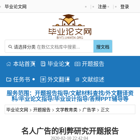
毕业论文网
|
注册
|
登录
请选择分类
搜文档

本站首页
毕业论文
开题报告



任务书
外文翻译
文献综述



服务范围：开题报告指导/文献材料查找/外文翻译资
料/毕业论文指导/毕业设计指导/答辩PPT辅导等
毕业论文网
>
开题报告
>
文学教育类
>
广告学
> 正文
名人广告的利弊研究开题报告
2020-02-10 22:42:04