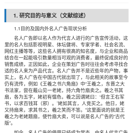
1. 研究目的与意义（文献综述）
1.1目的及国内外名人广告现状分析
名人广告即以名人作为代言人进行的广告宣传活动，这
里的名人包括影视明星、体坛健将、专家学者、社会名流、
网红主播等等，这些名人拥有很高的知名度，与企业和商品
结合在一起能吸引数量相当可观的消费者，最终促成良好的
销售成绩，正因如此，企业在策划广告时往往会考虑寻找合
适的名人来为产品代言。名人广告并不是近些年的产物，事
实上，名人广告在中国古代就出现了，与此相关的故事至今
仍有流传，例如《王羲之书六角扇》中“王羲之，东晋之大
书法家，尝在蕺山见一老姥，持六角竹扇卖之。羲之书其
扇，各为五字，姥初有愠色，羲之因谓姥曰：‘但言王右军
书，以求百钱耳（邪）。’姥如其言，人竞买之。他日，姥
又持扇来，求其书之，羲之笑而不答。”这里面说的就是王
羲之为老姥题扇，使竹扇大卖，可以说是名人广告的“古代
版”。
如今，名人广告的使用已经成为常态，由名人代言广告