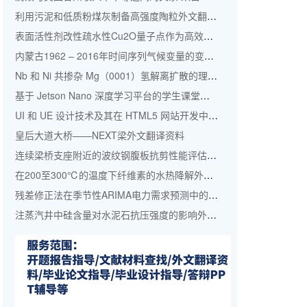
利用污泥和低质粉煤灰制备高强度陶粒外文翻译资料
表面活性剂改性疏水性Cu2O量子点作为高效钙钛矿太阳能电池顶部空穴传输材料外文翻译资料
内蒙古1962 – 2016年时间序列气候变量的变化特征外文翻译资料
Nb 和 Ni 共掺杂 Mg（0001）氢解离扩散的理论研究：外文翻译资料
基于 Jetson Nano 深度学习平台的学生课堂学习评估系统—–学生的人脸检测与识别外文翻译资料
UI 和 UE 设计技术及其在 HTML5 网站开发中的地位的研究外文翻译资料
皇后大道大桥——NEXT梁外文翻译资料
连续梁桥支座附近的波纹钢腹板抗剪性能评估外文翻译资料
在200至300℃的温度下纤维素的水热降解外文翻译资料
残差修正法在季节性ARIMA电力需求预测中的应用：以中国为例外文翻译资料
注蒸汽井中硅含量对水泥石抗压强度的影响外文翻译资料