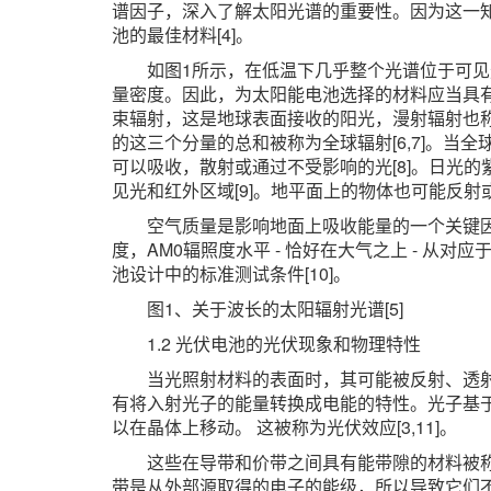
谱因子，深入了解太阳光谱的重要性。因为这一
池的最佳材料[4]。
如图1所示，在低温下几乎整个光谱位于可
量密度。因此，为太阳能电池选择的材料应当具有
束辐射，这是地球表面接收的阳光，漫射辐射也
的这三个分量的总和被称为全球辐射[6,7]。当
可以吸收，散射或通过不受影响的光[8]。日光
见光和红外区域[9]。地平面上的物体也可能反射
空气质量是影响地面上吸收能量的一个关键
度，AM0辐照度水平 - 恰好在大气之上 - 从对应于A
池设计中的标准测试条件[10]。
图1、关于波长的太阳辐射光谱[5]
1.2 光伏电池的光伏现象和物理特性
当光照射材料的表面时，其可能被反射、透
有将入射光子的能量转换成电能的特性。光子基
以在晶体上移动。 这被称为光伏效应[3,11]。
这些在导带和价带之间具有能带隙的材料被
带是从外部源取得的电子的能级，所以导致它们