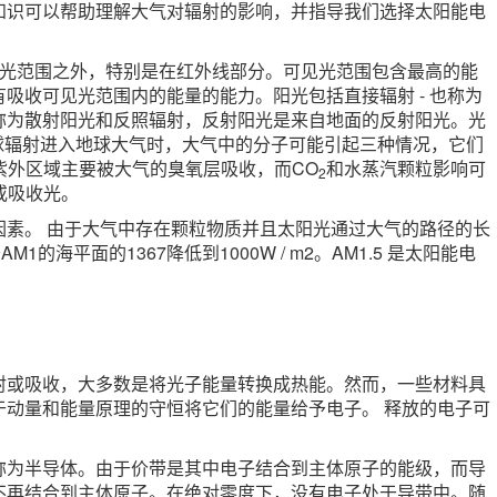
知识可以帮助理解大气对辐射的影响，并指导我们选择太阳能电
见光范围之外，特别是在红外线部分。可见光范围包含最高的能
吸收可见光范围内的能量的能力。阳光包括直接辐射 - 也称为
称为散射阳光和反照辐射，反射阳光是来自地面的反射阳光。光
全球辐射进入地球大气时，大气中的分子可能引起三种情况，它们
的紫外区域主要被大气的臭氧层吸收，而CO
和水蒸汽颗粒影响可
2
或吸收光。
因素。 由于大气中存在颗粒物质并且太阳光通过大气的路径的长
M1的海平面的1367降低到1000W / m2。AM1.5 是太阳能电
射或吸收，大多数是将光子能量转换成热能。然而，一些材料具
于动量和能量原理的守恒将它们的能量给予电子。 释放的电子可
称为半导体。由于价带是其中电子结合到主体原子的能级，而导
不再结合到主体原子。在绝对零度下，没有电子处于导带中。随