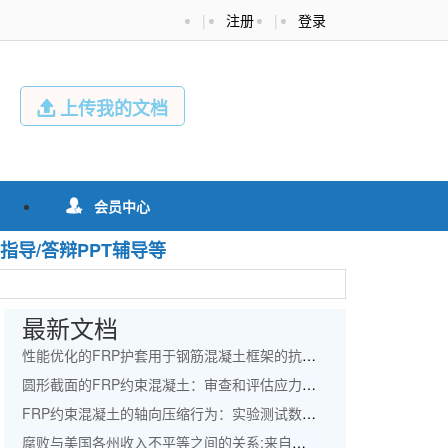
|
注册
|
登录
上传我的文档

会员中心

指导/答辩PPT辅导等
最新文档
性能优化的FRP护套用于钢筋混凝土框架的抗震改造外文翻译资料
圆形截面的FRP约束混凝土：审查和评估应力应变模型外文翻译资料
FRP约束混凝土的轴向压缩行为：实验测试数据库和面向设计的新模型外文翻译资料
腐败与美国各州收入不平等之间的关系:来自专家小组的协整和误差修正模型的证据外文翻译资料